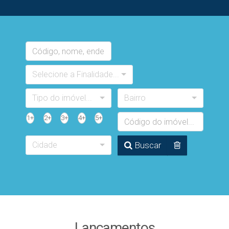
Selecione a Finalidade...
Tipo do imóvel...
Bairro
1+
2+
3+
4+
5+
Cidade
Buscar
Lançamentos