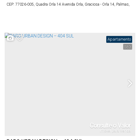
CEP: 77026-005
,
Quadra Orla 14 Avenida Orla
,
Graciosa - Orla 14
,
Palmas
,
Tocantins
,
Brasil
Apartamento
589
Consulte o Valor
Imóvel para Venda