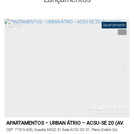
Apartamento
586
Consulte o Valor
Imóvel para Venda
APARTAMENTOS – URBAN ÁTRIO – ACSU-SE 20 (AV.
LO-03)
CEP: 77015-400
,
Quadra ARSO 31 Área ACSV SO 31
,
Plano Diretor Sul
,