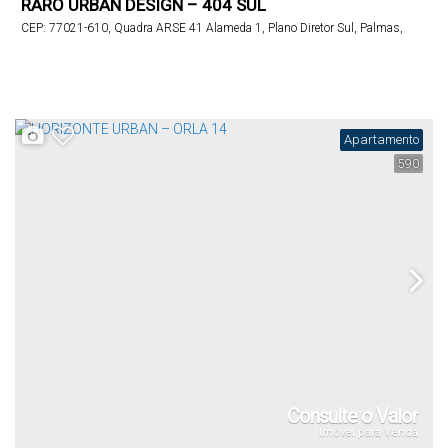
RARO URBAN DESIGN – 404 SUL
CEP: 77021-610
,
Quadra ARSE 41 Alameda 1
,
Plano Diretor Sul
,
Palmas
,
Tocantins
,
Brasil
Apartamento
590
Consulte o Valor
Imóvel para Venda