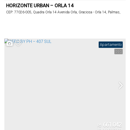
HORIZONTE URBAN – ORLA 14
CEP: 77026-005
,
Quadra Orla 14 Avenida Orla
,
Graciosa - Orla 14
,
Palmas
,
Tocantins
,
Brasil
Apartamento
593
661.042
R$
Valor de Venda