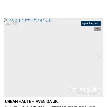
Palmas
,
Tocantins
,
Brasil
Apartamento
587
Consulte o Valor
Imóvel para Venda
URBAN HAUTE – AVENIDA JK