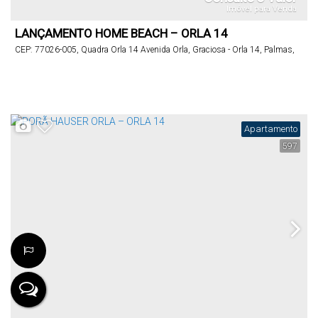
Imóvel para Venda
LANÇAMENTO HOME BEACH – ORLA 14
CEP: 77026-005
,
Quadra Orla 14 Avenida Orla
,
Graciosa - Orla 14
,
Palmas
,
Tocantins
,
Brasil
Apartamento
597