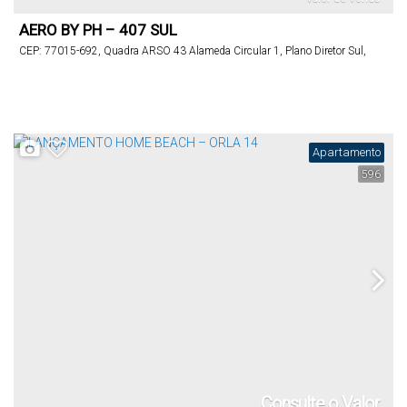
AERO BY PH – 407 SUL
CEP: 77015-692
,
Quadra ARSO 43 Alameda Circular 1
,
Plano Diretor Sul
,
Palmas
,
Tocantins
,
Brasil
Apartamento
596
Consulte o Valor