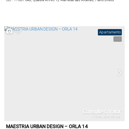
CEP: 77001-048
,
Quadra ARNO 12 Alameda das Aroeiras
,
Plano Diretor
Norte
,
Palmas
,
Tocantins
,
Brasil
Apartamento
588
Consulte o Valor
Imóvel para Venda
MAESTRIA URBAN DESIGN – ORLA 14